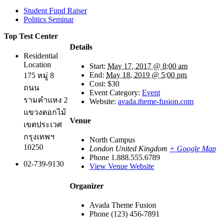
Student Fund Raiser
Politics Seminar
Top Test Center
Details
Residential
Location
Start:
May 17, 2017 @ 8:00 am
End:
May 18, 2019 @ 5:00 pm
175 หมู่ 8
Cost:
$30
ถนน
Event Category:
Event
รามคำแหง 2
Website:
avada.theme-fusion.com
แขวงดอกไม้
Venue
เขตประเวศ
กรุงเทพฯ
North Campus
10250
London
United Kingdom
+ Google Map
Phone
1.888.555.6789
02-739-9130
View Venue Website
Organizer
Avada Theme Fusion
Phone
(123) 456-7891