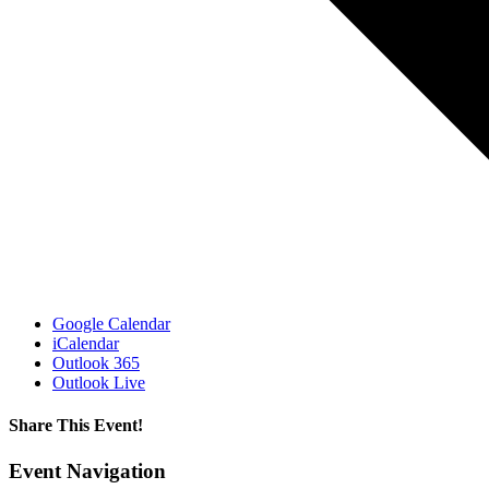
Google Calendar
iCalendar
Outlook 365
Outlook Live
Share This Event!
Facebook
X
LinkedIn
Pinterest
Email
Event Navigation