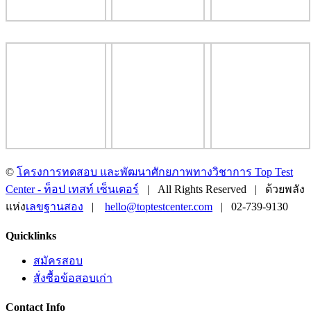
©
โครงการทดสอบ และพัฒนาศักยภาพทางวิชาการ Top Test
Center - ท็อป เทสท์ เซ็นเตอร์
| All Rights Reserved | ด้วยพลัง
แห่ง
เลขฐานสอง
|
hello@toptestcenter.com
| 02-739-9130
Facebook
X
LINE
Toggle
Quicklinks
Sliding
Bar
สมัครสอบ
Area
สั่งซื้อข้อสอบเก่า
Contact Info