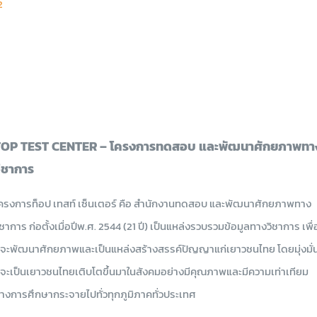
2
Na
Te
On
Pr
TOP TEST CENTER – โครงการทดสอบ และพัฒนาศักยภาพทา
ิชาการ
ครงการท็อป เทสท์ เซ็นเตอร์ คือ สำนักงานทดสอบ และพัฒนาศักยภาพทาง
ิชาการ ก่อตั้งเมื่อปีพ.ศ. 2544 (21 ปี) เป็นแหล่งรวบรวมข้อมูลทางวิชาการ เพื่
ี่จะพัฒนาศักยภาพและเป็นแหล่งสร้างสรรค์ปัญญาแก่เยาวชนไทย โดยมุ่งมั่
ี่จะเป็นเยาวชนไทยเติบโตขึ้นมาในสังคมอย่างมีคุณภาพและมีความเท่าเทียม
างการศึกษากระจายไปทั่วทุกภูมิภาคทั่วประเทศ