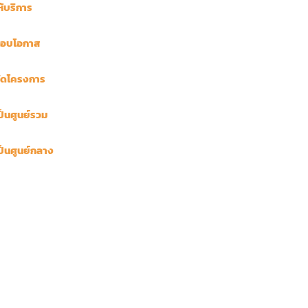
ห้บริการ
อบโอกาส
ัดโครงการ
ป็นศูนย์รวม
ป็นศูนย์กลาง
สั่งซื้อข้อสอบเก่า
รายละเอียดการสอบ
มีเฉลยอย่างละเอียดให้ในตัว
ทั้งแบบสนามสอบ และสอบออนไลน์