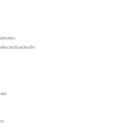
มัครสอบ
หลือเวลารับสมัครอีก
0
0
0
0
ays
0
0
rs