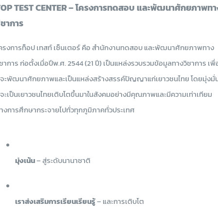
TOP TEST CENTER – โครงการทดสอบ และพัฒนาศักยภาพทา
ิชาการ
ครงการท็อป เทสท์ เซ็นเตอร์ คือ สำนักงานทดสอบ และพัฒนาศักยภาพทาง
ิชาการ ก่อตั้งเมื่อปีพ.ศ. 2544 (21 ปี) เป็นแหล่งรวบรวมข้อมูลทางวิชาการ เพื่
ี่จะพัฒนาศักยภาพและเป็นแหล่งสร้างสรรค์ปัญญาแก่เยาวชนไทย โดยมุ่งมั่
ี่จะเป็นเยาวชนไทยเติบโตขึ้นมาในสังคมอย่างมีคุณภาพและมีความเท่าเทียม
างการศึกษากระจายไปทั่วทุกภูมิภาคทั่วประเทศ
มุ่งเน้น
– สู่ระดับนานาชาติ
เราส่งเสริมการเรียนเรียนรู้
– และการเติบโต