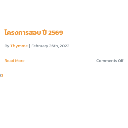
ส
ON
ปี
โครงการสอบ ปี 2569
25
เท
By
Thymme
|
February 26th, 2022
1
o
Read More
Comments Off
โค
2
3
ส
ปี
25