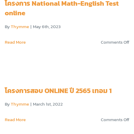
โครงการ National Math-English Test
online
By
Thymme
|
May 6th, 2023
o
Read More
Comments Off
โค
Na
Ma
En
โครงการสอบ ONLINE ปี 2565 เทอม 1
Te
on
By
Thymme
|
March 1st, 2022
o
Read More
Comments Off
โค