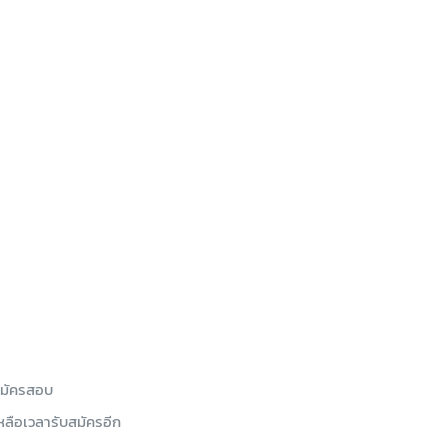
มัครสอบ
หลือเวลารับสมัครอีก