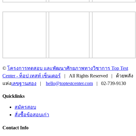
©
โครงการทดสอบ และพัฒนาศักยภาพทางวิชาการ Top Test
Center - ท็อป เทสท์ เซ็นเตอร์
| All Rights Reserved | ด้วยพลัง
แห่ง
เลขฐานสอง
|
hello@toptestcenter.com
| 02-739-9130
Facebook
X
LINE
Toggle
Quicklinks
Sliding
Bar
สมัครสอบ
Area
สั่งซื้อข้อสอบเก่า
Contact Info