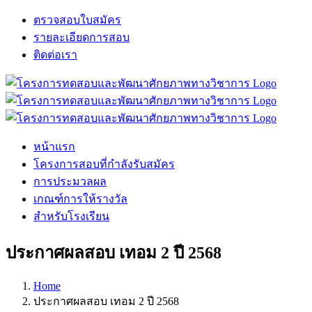
Skip
ตรวจสอบใบสมัคร
to
รายละเอียดการสอบ
content
ติดต่อเรา
Facebook
X
LINE
หน้าแรก
โครงการสอบที่กำลังรับสมัคร
การประมวลผล
เกณฑ์การให้รางวัล
สำหรับโรงเรียน
ประกาศผลสอบ เทอม 2 ปี 2568
Home
ประกาศผลสอบ เทอม 2 ปี 2568