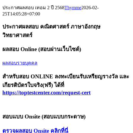
ประกาศผลสอบ เทอม 2 ปี 2568
Thymme
2026-02-
25T14:05:28+07:00
ประกาศผลสอบ คณิตศาสตร์ ภาษาอังกฤษ
วิทยาศาสตร์
ผลสอบ Online (สอบผ่านเว็บไซต์)
ผลสอบรายบุคคล
สำหรับสอบ ONLINE ลงทะเบียนรับเหรียญรางวัล และ
เกียรติบัตรใบจริง(ฟรี) ได้ที่
https://toptestcenter.com/request-cert
สอบแบบ Onsite (สอบแบบกระดาษ)
ตรวจผลสอบ Onsite คลิกที่นี่